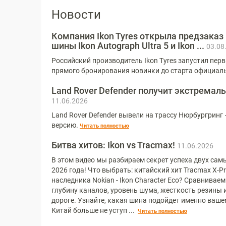
Новости
Компания Ikon Tyres открыла предзаказ
шины Ikon Autograph Ultra 5 и Ikon ...
03.08
Российский производитель Ikon Tyres запустил пер
прямого бронирования новинки до старта официал
Land Rover Defender получит экстрема
11.06.2026
Land Rover Defender вывели на трассу Нюрбургринг
версию.­
Читать полностью
Битва хитов: Ikon vs Tracmax!
11.06.2026
В этом видео мы разбираем секрет успеха двух са
2026 года! Что выбрать: китайский хит Tracmax X-Pr
наследника Nokian - Ikon Character Eco? Сравнива
глубину каналов, уровень шума, жесткость резины 
дороге. Узнайте, какая шина подойдет именно ваш
Китай больше не уступ ... ­
Читать полностью