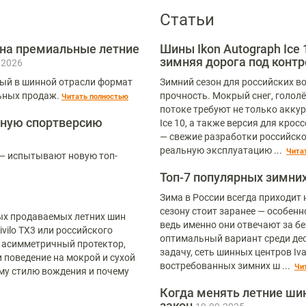
Статьи
 на премиальные летние
Шины Ikon Autograph Ice 1
зимняя дорога под конт
.2026
вый в шинной отрасли формат
Зимний сезон для российских во
ьных продаж.­
прочность. Мокрый снег, голол
Читать полностью
потоке требуют не только аккур
льную спортверсию
Ice 10, а также версия для крос
— свежие разработки российско
реальную эксплуатацию ... ­
Чита
 — испытывают новую топ-
Топ-7 популярных зимних
Зима в России всегда приходит
сезону стоит заранее — особен
мых продаваемых летних шин
ведь именно они отвечают за б
ivilo TX3 или российского
оптимальный вариант среди дес
ем асимметричный протектор,
задачу, сеть шинных центров I
и поведение на мокрой и сухой
востребованных зимних ш ... ­
Чи
ему стилю вождения и почему
Когда менять летние шин
закон