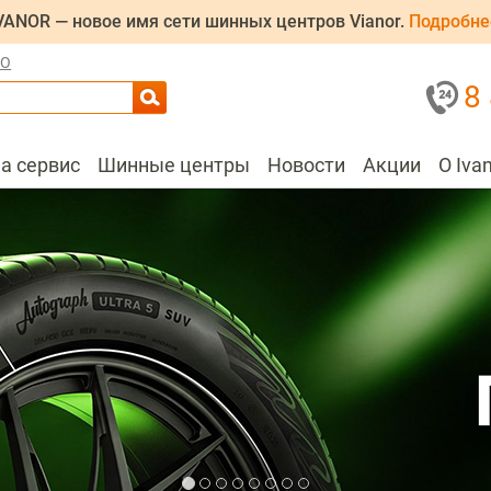
VANOR — новое имя сети шинных центров Vianor.
Подробне
ЛО
8
на сервис
Шинные центры
Новости
Акции
О Iva