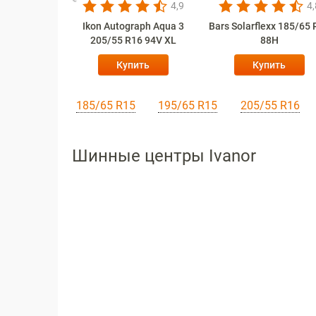
4,7
4,9
4,
acter Eco
Ikon Autograph Aqua 3
Bars Solarflexx 185/65
X3) 175/65
205/55 R16 94V XL
88H
82T
ить
Купить
Купить
185/65 R15
195/65 R15
205/55 R16
Шинные центры Ivanor