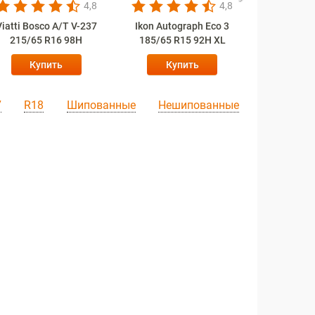
4,8
4,8
Viatti Bosco A/T V-237
Ikon Autograph Eco 3
Ikon Auto
215/65 R16 98H
185/65 R15 92H XL
195/65 
Купить
Купить
Ку
7
R18
Шипованные
Нешипованные