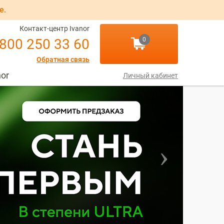
е.
Контакт-центр Ivanor
 800 250 33 60
0
Обратная связь
nor
Личный кабинет
Next