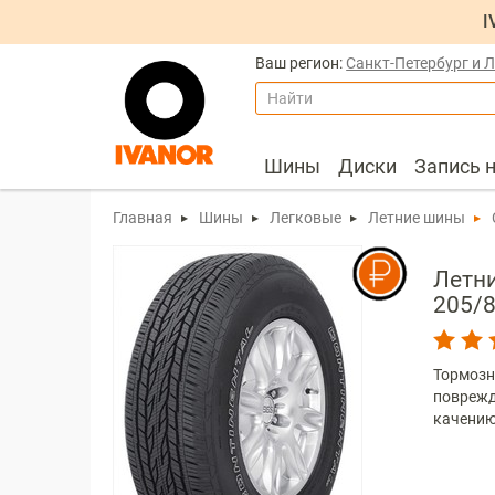
I
Ваш регион:
Санкт-Петербург и 
Найти
Шины
Диски
Запись 
Главная
Шины
Легковые
Летние шины
Летни
205/8
Тормозн
поврежд
качению