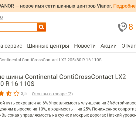
VANOR — новое имя сети шинных центров Vianor.
Подробне
ЛО
8
на сервис
Шинные центры
Новости
Акции
О Iva
Continental ContiCrossContact LX2 205/80 R 16 110S
е шины Continental ContiCrossContact LX2
0 R 16 110S
3,5
Отзывы о товаре (
2
)
ой путь сокращен на 6% Управляемость улучшена на 3%Устойчивос
ениям выросла на 10%, а ходимость – на 25% Пониженное сопроти
 Высокая управляемость на сухих и мокрых дорогах Низкий урове