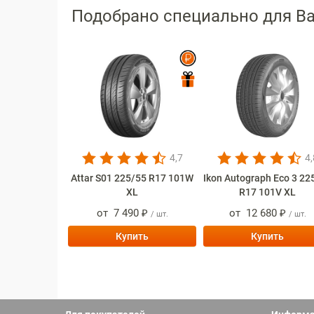
Подобрано специально для В
4,7
4,
Attar S01 225/55 R17 101W
Ikon Autograph Eco 3 22
XL
R17 101V XL
от
7 490 ₽
от
12 680 ₽
/ шт.
/ шт.
Купить
Купить