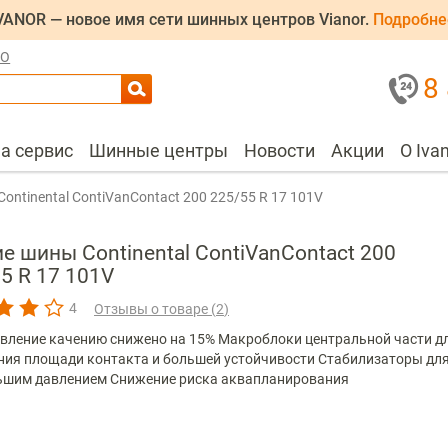
VANOR — новое имя сети шинных центров Vianor.
Подробне
ЛО
8
на сервис
Шинные центры
Новости
Акции
О Iva
Continental ContiVanContact 200 225/55 R 17 101V
е шины Continental ContiVanContact 200
5 R 17 101V
4
Отзывы о товаре (
2
)
вление качению снижено на 15% Макроблоки центральной части д
ния площади контакта и большей устойчивости Стабилизаторы дл
ьшим давлением Снижение риска аквапланирования