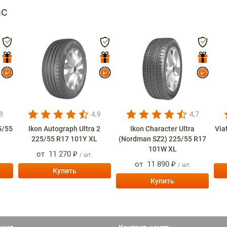
ас
8
4,9
4,7
5/55
Ikon Autograph Ultra 2
Ikon Character Ultra
Via
225/55 R17 101Y XL
(Nordman SZ2) 225/55 R17
101W XL
от
11 270 ₽
/ шт.
от
11 890 ₽
/ шт.
Купить
Купить