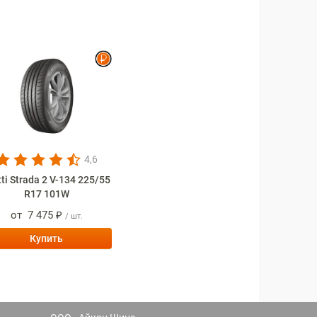
4,6
tti Strada 2 V-134 225/55
R17 101W
от
7 475 ₽
/ шт.
Купить