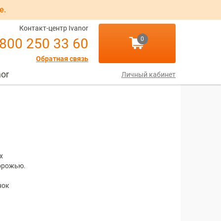
е.
Контакт-центр Ivanor
 800 250 33 60
0
Обратная связь
nor
Личный кабинет
х
дорожью.
нок