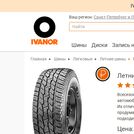
I
Ваш регион:
Санкт-Петербург и 
Найти
Шины
Диски
Запись 
Главная
Шины
Легковые
Летние шины
Летн
Всесезо
автомоб
Их отли
продума
подходи
Цена: