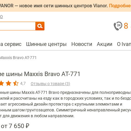
VANOR — новое имя сети шинных центров Vianor.
Подробне
ЛО
8
на сервис
Шинные центры
Новости
Акции
О Iva
Maxxis Bravo AT-771
ие шины
Maxxis
Bravo AT-771
4,7
Отзывы о товаре (
3
)
нные шины Maxxis AT-771 Bravo предназначены для полноприводны
илей и рассчитаны на езду как в городских условиях, так и по без
чает агрессивный дизайн протектора с крупными элементами и
нным шагом грунтозацепов. Симметричный ненаправленный рису
т для движения в любом направлении.
от 7 650 ₽