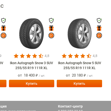
ас
9
4,8
4,8
SUV
Ikon Autograph Snow 3 SUV
Ikon Autograph Snow 5 SUV
255/55 R19 111R XL
255/55 R19 111R XL
от
18 400 ₽
от
20 180 ₽
/ шт.
/ шт.
Купить
Купить
ация
Контакт-центр