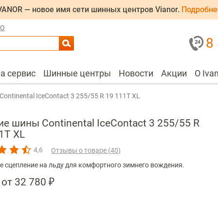
VANOR — новое имя сети шинных центров Vianor.
Подробне
ЛО
8
на сервис
Шинные центры
Новости
Акции
О Iva
Continental IceContact 3 255/55 R 19 111T XL
е шины Continental IceContact 3 255/55 R
1T XL
4,6
Отзывы о товаре (
40
)
е сцепление на льду для комфортного зимнего вождения.
от 32 780 ₽