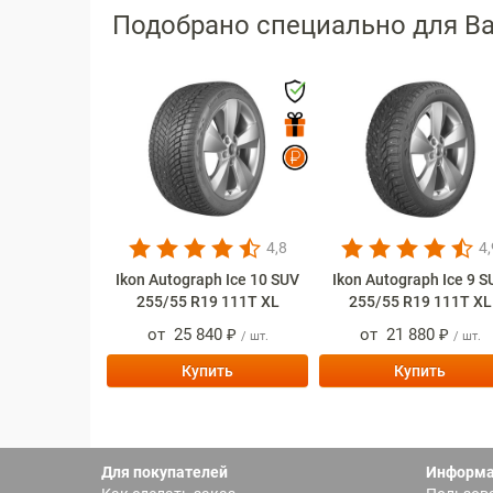
Подобрано специально для В
4,8
4,
Ikon Autograph Ice 10 SUV
Ikon Autograph Ice 9 
255/55 R19 111T XL
255/55 R19 111T XL
от
25 840 ₽
от
21 880 ₽
/ шт.
/ шт.
Купить
Купить
Для покупателей
Информ