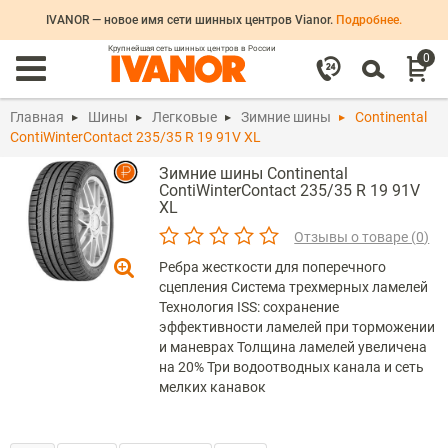
IVANOR — новое имя сети шинных центров Vianor.
Подробнее.
Крупнейшая сеть шинных центров в России
0
Главная
Шины
Легковые
Зимние шины
Continental
ContiWinterContact 235/35 R 19 91V XL
Зимние шины Continental
ContiWinterContact 235/35 R 19 91V
XL
Отзывы о товаре (
0
)
Ребра жесткости для поперечного
сцепления Система трехмерных ламелей
Технология ISS: сохранение
эффективности ламелей при торможении
и маневрах Толщина ламелей увеличена
на 20% Три водоотводных канала и сеть
мелких канавок