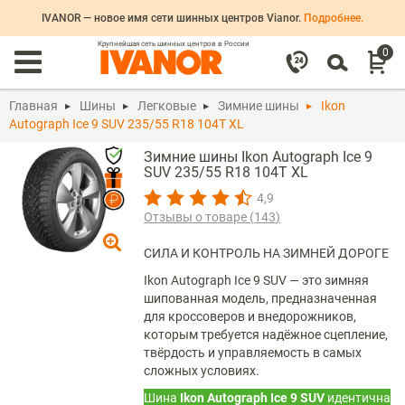
IVANOR — новое имя сети шинных центров Vianor.
Подробнее.
Крупнейшая сеть шинных центров в России
0
Главная
Шины
Легковые
Зимние шины
Ikon
Autograph Ice 9 SUV 235/55 R18 104T XL
Зимние шины Ikon Autograph Ice 9
SUV 235/55 R18 104T XL
4,9
Отзывы о товаре (
143
)
СИЛА И КОНТРОЛЬ НА ЗИМНЕЙ ДОРОГЕ
Ikon Autograph Ice 9 SUV — это зимняя
шипованная модель, предназначенная
для кроссоверов и внедорожников,
которым требуется надёжное сцепление,
твёрдость и управляемость в самых
сложных условиях.
Шина
Ikon Autograph Ice 9 SUV
идентична