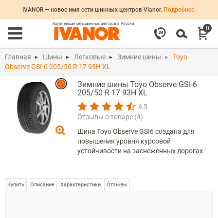
IVANOR — новое имя сети шинных центров Vianor.
Подробнее.
Крупнейшая сеть шинных центров в России
0
Главная
Шины
Легковые
Зимние шины
Toyo
Observe GSI-6 205/50 R 17 93H XL
Зимние шины Toyo Observe GSI-6
205/50 R 17 93H XL
4,5
Отзывы о товаре (
4
)
Шина Toyo Observe GSI6 создана для
повышения уровня курсовой
устойчивости на заснеженных дорогах.
Купить
Описание
Характеристики
Отзывы