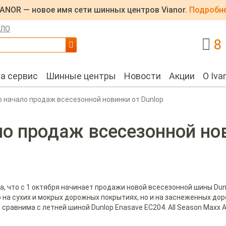
VANOR — новое имя сети шинных центров Vianor.
Подробне
 ЛО
8
на сервис
Шинные центры
Новости
Акции
О Iva
 начало продаж всесезонной новинки от Dunlop
о продаж всесезонной нов
ла, что с 1 октября начинает продажи новой всесезонной шины Dunl
 на сухих и мокрых дорожных покрытиях, но и на заснеженных дор
равнима с летней шиной Dunlop Enasave EC204. All Season Maxx 