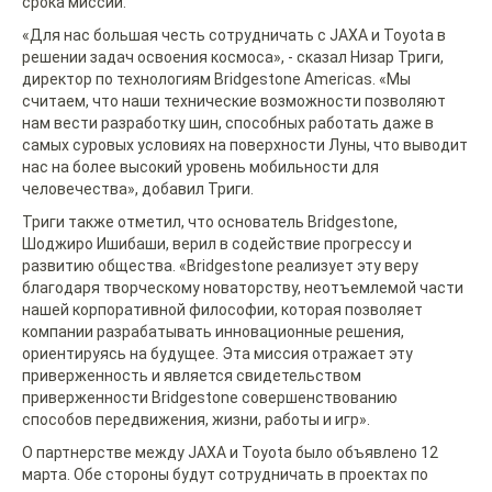
срока миссии.
«Для нас большая честь сотрудничать с JAXA и Toyota в
решении задач освоения космоса», - сказал Низар Триги,
директор по технологиям Bridgestone Americas. «Мы
считаем, что наши технические возможности позволяют
нам вести разработку шин, способных работать даже в
самых суровых условиях на поверхности Луны, что выводит
нас на более высокий уровень мобильности для
человечества», добавил Триги.
Триги также отметил, что основатель Bridgestone,
Шоджиро Ишибаши, верил в содействие прогрессу и
развитию общества. «Bridgestone реализует эту веру
благодаря творческому новаторству, неотъемлемой части
нашей корпоративной философии, которая позволяет
компании разрабатывать инновационные решения,
ориентируясь на будущее. Эта миссия отражает эту
приверженность и является свидетельством
приверженности Bridgestone совершенствованию
способов передвижения, жизни, работы и игр».
О партнерстве между JAXA и Toyota было объявлено 12
марта. Обе стороны будут сотрудничать в проектах по