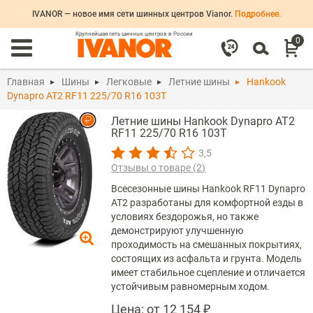
IVANOR — новое имя сети шинных центров Vianor.
Подробнее.
Крупнейшая сеть шинных центров в России
0
Главная
Шины
Легковые
Летние шины
Hankook
Dynapro AT2 RF11 225/70 R16 103T
Летние шины Hankook Dynapro AT2
RF11 225/70 R16 103T
3,5
Отзывы о товаре (
2
)
Всесезонные шины Hankook RF11 Dynapro
AT2 разработаны для комфортной езды в
условиях бездорожья, но также
демонстрируют улучшенную
проходимость на смешанных покрытиях,
состоящих из асфальта и грунта. Модель
имеет стабильное сцепление и отличается
устойчивым равномерным ходом.
Цена:
от 12 154 ₽