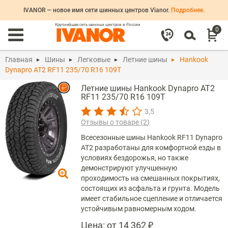
IVANOR — новое имя сети шинных центров Vianor.
Подробнее.
Крупнейшая сеть шинных центров в России
0
Главная
Шины
Легковые
Летние шины
Hankook
Dynapro AT2 RF11 235/70 R16 109T
Летние шины Hankook Dynapro AT2
RF11 235/70 R16 109T
3,5
Отзывы о товаре (
2
)
Всесезонные шины Hankook RF11 Dynapro
AT2 разработаны для комфортной езды в
условиях бездорожья, но также
демонстрируют улучшенную
проходимость на смешанных покрытиях,
состоящих из асфальта и грунта. Модель
имеет стабильное сцепление и отличается
устойчивым равномерным ходом.
Цена:
от 14 362 ₽