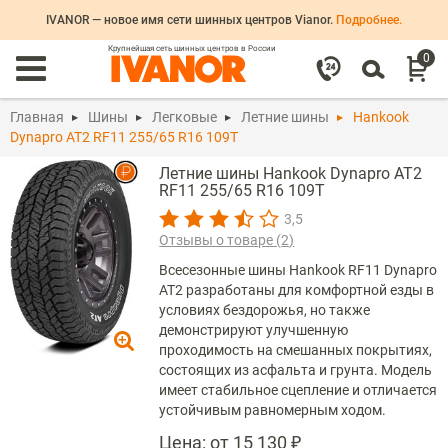
IVANOR — новое имя сети шинных центров Vianor.
Подробнее.
Крупнейшая сеть шинных центров в России
0
Главная
Шины
Легковые
Летние шины
Hankook
Dynapro AT2 RF11 255/65 R16 109T
Летние шины Hankook Dynapro AT2
RF11 255/65 R16 109T
3,5
Отзывы о товаре (
2
)
Всесезонные шины Hankook RF11 Dynapro
AT2 разработаны для комфортной езды в
условиях бездорожья, но также
демонстрируют улучшенную
проходимость на смешанных покрытиях,
состоящих из асфальта и грунта. Модель
имеет стабильное сцепление и отличается
устойчивым равномерным ходом.
Цена:
от 15 130 ₽