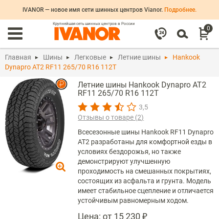
IVANOR — новое имя сети шинных центров Vianor.
Подробнее.
Крупнейшая сеть шинных центров в России
0
Главная
Шины
Легковые
Летние шины
Hankook
Dynapro AT2 RF11 265/70 R16 112T
Летние шины Hankook Dynapro AT2
RF11 265/70 R16 112T
3,5
Отзывы о товаре (
2
)
Всесезонные шины Hankook RF11 Dynapro
AT2 разработаны для комфортной езды в
условиях бездорожья, но также
демонстрируют улучшенную
проходимость на смешанных покрытиях,
состоящих из асфальта и грунта. Модель
имеет стабильное сцепление и отличается
устойчивым равномерным ходом.
Цена:
от 15 230 ₽