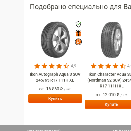
Подобрано специально для В
4,9
4,
Ikon Autograph Aqua 3 SUV
Ikon Character Aqua S
245/65 R17 111H XL
(Nordman S2 SUV) 245
R17 111H XL
от
16 860 ₽
/ шт.
от
12 010 ₽
/ шт.
Купить
Купить