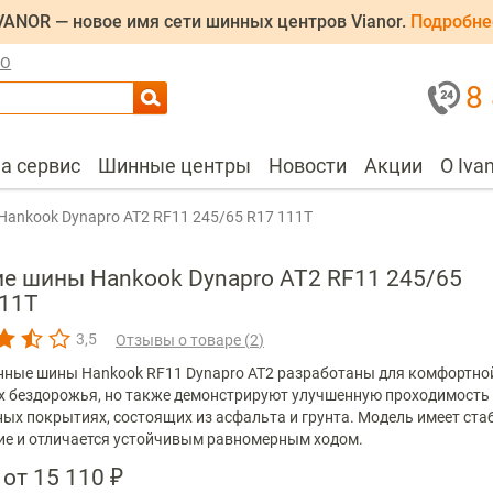
VANOR — новое имя сети шинных центров Vianor.
Подробне
ЛО
8
на сервис
Шинные центры
Новости
Акции
О Iva
Hankook Dynapro AT2 RF11 245/65 R17 111T
е шины Hankook Dynapro AT2 RF11 245/65
111T
3,5
Отзывы о товаре (
2
)
нные шины Hankook RF11 Dynapro AT2 разработаны для комфортно
х бездорожья, но также демонстрируют улучшенную проходимость
ых покрытиях, состоящих из асфальта и грунта. Модель имеет ста
ие и отличается устойчивым равномерным ходом.
от 15 110 ₽