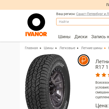
I
Ваш регион:
Санкт-Петербург и 
Найти
Шины
Диски
Запись 
Главная
Шины
Легковые
Летние шины
Летни
R17 
Всесезо
условия
смешанн
сцеплен
Цена: