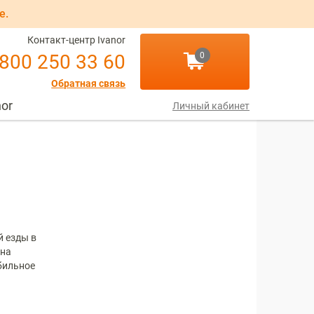
е.
Контакт-центр Ivanor
 800 250 33 60
0
Обратная связь
nor
Личный кабинет
й езды в
 на
бильное