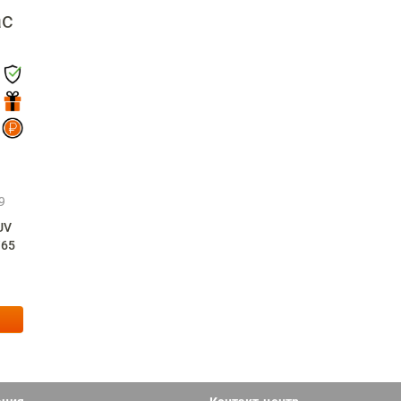
ас
9
UV
/65