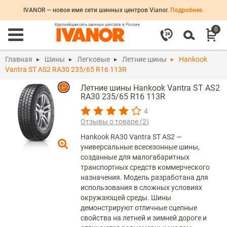
IVANOR — новое имя сети шинных центров Vianor.
Подробнее.
Крупнейшая сеть шинных центров в России
0
Главная
Шины
Легковые
Летние шины
Hankook
Vantra ST AS2 RA30 235/65 R16 113R
Летние шины Hankook Vantra ST AS2
RA30 235/65 R16 113R
4
Отзывы о товаре (
2
)
Hankook RA30 Vantra ST AS2 —
универсальные всесезонные шины,
созданные для малогабаритных
транспортных средств коммерческого
назначения. Модель разработана для
использования в сложных условиях
окружающей среды. Шины
демонстрируют отличные сцепные
свойства на летней и зимней дороге и