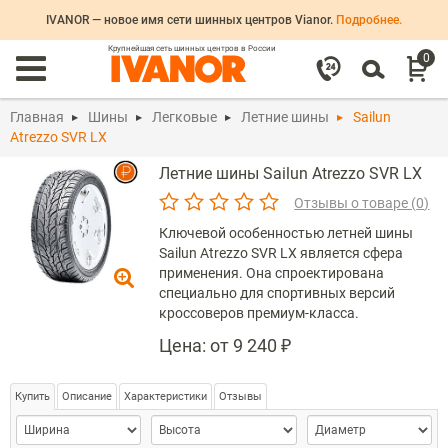
IVANOR — новое имя сети шинных центров Vianor.
Подробнее.
Крупнейшая сеть шинных центров в России
0
Главная
Шины
Легковые
Летние шины
Sailun
Atrezzo SVR LX
Летние шины
Sailun
Atrezzo SVR LX
Отзывы о товаре (
0
)
Ключевой особенностью летней шины
Sailun Atrezzo SVR LX является сфера
применения. Она спроектирована
специально для спортивных версий
кроссоверов премиум-класса.
Цена:
от 9 240 ₽
Купить
Описание
Характеристики
Отзывы
Ширина
>Высота
>Диаметр