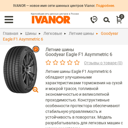
IVANOR — новое имя сети шинных центров Vianor.
Подробнее.
Крупнейшая сеть шинных центров в России
0
Главная
Шины
Легковые
Летние шины
Goodyear
Eagle F1 Asymmetric 6
Летние шины
Goodyear
Eagle F1 Asymmetric 6
Отзывы о товаре (
0
)
Летние шины Eagle F1 Asymmetric 6
обладают улучшенными
характеристиками торможения на сухой
и мокрой трассе, топливной
экономичностью и великолепной
проходимостью. Конструктивные
особенности протектора обеспечивают
стабильную управляемость и
устойчивость в поворотах. Модель
разрабатывалась для легковых машин с