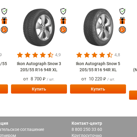
9
4,9
4,8
5/55
Ikon Autograph Snow 3
Ikon Autograph Snow 5
205/55 R16 94R XL
205/55 R16 94R XL
(
от
8 700 ₽
от
10 220 ₽
/ шт.
/ шт.
Купить
Купить
ация
Контакт-центр
тельское соглашение
8 800 250 33 60
ртнером
Круглосуточно