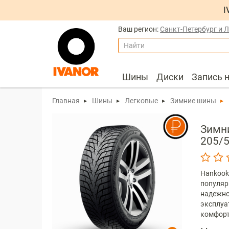
I
Ваш регион:
Санкт-Петербург и 
Найти
Шины
Диски
Запись 
Главная
Шины
Легковые
Зимние шины
Зимни
205/5
Hankook 
популяр
надежно
эксплуа
комфорт