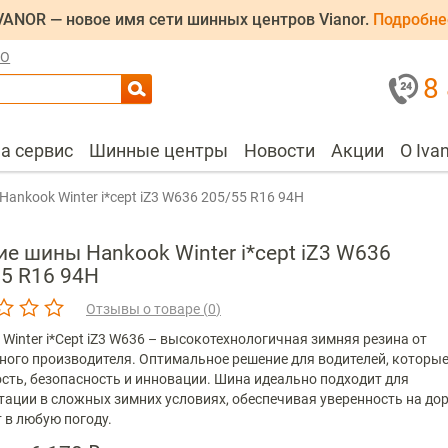
VANOR — новое имя сети шинных центров Vianor.
Подробне
ЛО
8
на сервис
Шинные центры
Новости
Акции
О Iva
Hankook Winter i*cept iZ3 W636 205/55 R16 94H
е шины Hankook Winter i*cept iZ3 W636
5 R16 94H
Отзывы о товаре (
0
)
Winter i*Cept iZ3 W636 – высокотехнологичная зимняя резина от
ного производителя. Оптимальное решение для водителей, которые
сть, безопасность и инновации. Шина идеально подходит для
тации в сложных зимних условиях, обеспечивая уверенность на дор
 в любую погоду.