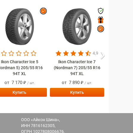
Nex
4,9
Ikon Character Ice 5
Ikon Character Ice 7
Ikon Char
Nordman 5) 205/55 R16
(Nordman 7) 205/55 R16
(Nordman 8
94T XL
94T XL
94
от
7 170 ₽
от
7 890 ₽
от
8 9
/ шт.
/ шт.
Купить
Купить
Ку
ООО «Айкон Шина»,
ИНН 7816162305,
ОГРН 1027808006676,