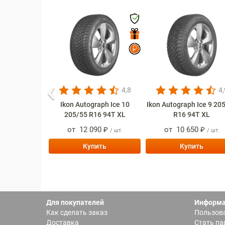
Prev
4,8
4,
Ikon Autograph Ice 10
Ikon Autograph Ice 9 20
205/55 R16 94T XL
R16 94T XL
от
12 090 ₽
от
10 650 ₽
/ шт.
/ шт.
Купить
Купить
Для покупателей
Информ
Как сделать заказ
Пользова
Доставка
Стать па