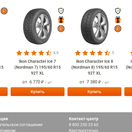
4,9
5
Ikon Character Ice 7
Ikon Character Ice 8
15
(Nordman 7) 195/60 R15
(Nordman 8) 195/60 R15
(N
92T XL
92T XL
от
6 770 ₽
от
7 380 ₽
/ шт.
/ шт.
Купить
Купить
ация
Контакт-центр
тельское соглашение
8 800 250 33 60
ртнером
Круглосуточно