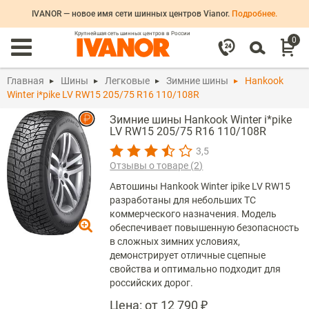
IVANOR — новое имя сети шинных центров Vianor.
Подробнее.
Крупнейшая сеть шинных центров в России
0
Главная
Шины
Легковые
Зимние шины
Hankook
Winter i*pike LV RW15 205/75 R16 110/108R
Зимние шины Hankook Winter i*pike
LV RW15 205/75 R16 110/108R
3,5
Отзывы о товаре (
2
)
Автошины Hankook Winter ipike LV RW15
разработаны для небольших ТС
коммерческого назначения. Модель
обеспечивает повышенную безопасность
в сложных зимних условиях,
демонстрирует отличные сцепные
свойства и оптимально подходит для
российских дорог.
Цена:
от 12 790 ₽