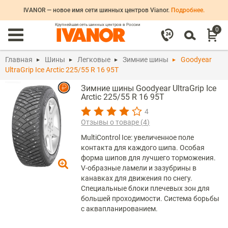
IVANOR — новое имя сети шинных центров Vianor.
Подробнее.
Крупнейшая сеть шинных центров в России
0
Главная
Шины
Легковые
Зимние шины
Goodyear
UltraGrip Ice Arctic 225/55 R 16 95T
Зимние шины Goodyear UltraGrip Ice
Arctic 225/55 R 16 95T
4
Отзывы о товаре (
4
)
MultiControl Ice: увеличенное поле
контакта для каждого шипа. Особая
форма шипов для лучшего торможения.
V-образные ламели и зазубрины в
канавках для движения по снегу.
Специальные блоки плечевых зон для
большей проходимости. Система борьбы
с аквапланированием.