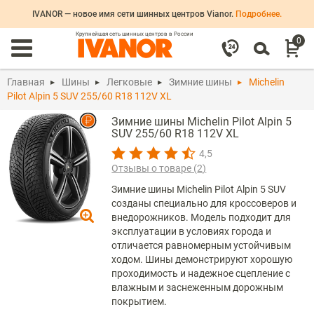
IVANOR — новое имя сети шинных центров Vianor.
Подробнее.
Крупнейшая сеть шинных центров в России
0
Главная
Шины
Легковые
Зимние шины
Michelin
Pilot Alpin 5 SUV 255/60 R18 112V XL
Зимние шины Michelin Pilot Alpin 5
SUV 255/60 R18 112V XL
4,5
Отзывы о товаре (
2
)
Зимние шины Michelin Pilot Alpin 5 SUV
созданы специально для кроссоверов и
внедорожников. Модель подходит для
эксплуатации в условиях города и
отличается равномерным устойчивым
ходом. Шины демонстрируют хорошую
проходимость и надежное сцепление с
влажным и заснеженным дорожным
покрытием.