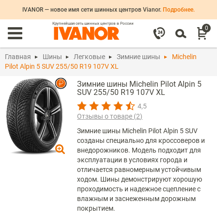
IVANOR — новое имя сети шинных центров Vianor.
Подробнее.
Крупнейшая сеть шинных центров в России
0
Главная
Шины
Легковые
Зимние шины
Michelin
Pilot Alpin 5 SUV 255/50 R19 107V XL
Зимние шины Michelin Pilot Alpin 5
SUV 255/50 R19 107V XL
4,5
Отзывы о товаре (
2
)
Зимние шины Michelin Pilot Alpin 5 SUV
созданы специально для кроссоверов и
внедорожников. Модель подходит для
эксплуатации в условиях города и
отличается равномерным устойчивым
ходом. Шины демонстрируют хорошую
проходимость и надежное сцепление с
влажным и заснеженным дорожным
покрытием.