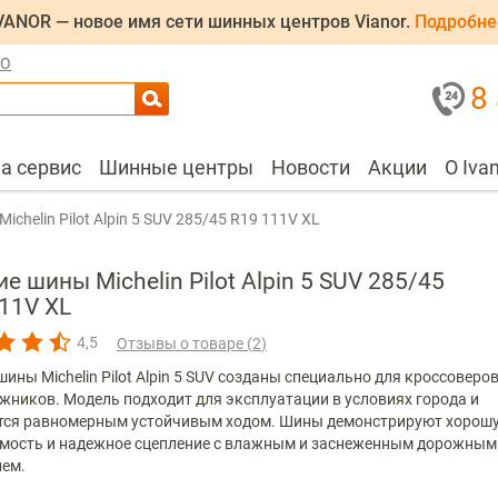
VANOR — новое имя сети шинных центров Vianor.
Подробне
ЛО
8
на сервис
Шинные центры
Новости
Акции
О Iva
Michelin Pilot Alpin 5 SUV 285/45 R19 111V XL
е шины Michelin Pilot Alpin 5 SUV 285/45
11V XL
4,5
Отзывы о товаре (
2
)
ины Michelin Pilot Alpin 5 SUV созданы специально для кроссоверов
жников. Модель подходит для эксплуатации в условиях города и
тся равномерным устойчивым ходом. Шины демонстрируют хорош
мость и надежное сцепление с влажным и заснеженным дорожным
ем.