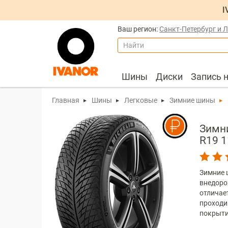
I
Ваш регион:
Санкт-Петербург и 
Найти
Шины
Диски
Запись 
Главная
Шины
Легковые
Зимние шины
Зимни
R19 1
Зимние ш
внедоро
отличае
проходи
покрыти