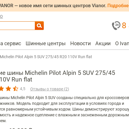
VANOR — новое имя сети шинных центров Vianor.
Подробне
ЛО
8
на сервис
Шинные центры
Новости
Акции
О Iva
Michelin Pilot Alpin 5 SUV 275/45 R20 110V Run flat
е шины Michelin Pilot Alpin 5 SUV 275/45
10V Run flat
4,5
Отзывы о товаре (
2
)
ины Michelin Pilot Alpin 5 SUV созданы специально для кроссоверов
жников. Модель подходит для эксплуатации в условиях города и
тся равномерным устойчивым ходом. Шины демонстрируют хорош
мость и надежное сцепление с влажным и заснеженным дорожным
ем.