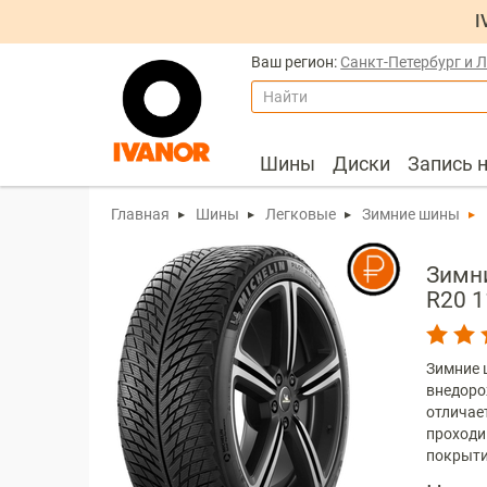
I
Ваш регион:
Санкт-Петербург и 
Найти
Шины
Диски
Запись 
Главная
Шины
Легковые
Зимние шины
Зимни
R20 1
Зимние ш
внедоро
отличае
проходи
покрыти