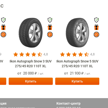
ас
9
4,8
4,8
SUV
Ikon Autograph Snow 3 SUV
Ikon Autograph Snow 5 SUV
275/45 R20 110T XL
275/45 R20 110T XL
от
20 000 ₽
от
21 930 ₽
/ шт.
/ шт.
Купить
Купить
ация
Контакт-центр