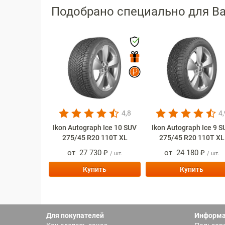
Подобрано специально для В
4,8
4,
Ikon Autograph Ice 10 SUV
Ikon Autograph Ice 9 
275/45 R20 110T XL
275/45 R20 110T XL
от
27 730 ₽
от
24 180 ₽
/ шт.
/ шт.
Купить
Купить
Для покупателей
Информ