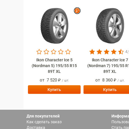
4,
Ikon Character Ice 5
Ikon Character Ice 7
(Nordman 5) 195/55 R15
(Nordman 7) 195/55 R
89T XL
89T XL
от
7 520 ₽
от
8 360 ₽
/ шт.
/ шт.
Купить
Купить
Для покупателей
Информ
Как сделать заказ
Пользова
Доставка
Стать па