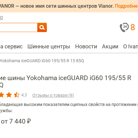
VANOR — новое имя сети шинных центров Vianor.
Подробне
ЛО
8
на сервис
Шинные центры
Новости
Акции
О Iva
Yokohama iceGUARD iG60 195/55 R 15 85Q
ие шины Yokohama iceGUARD iG60 195/55 R
Q
4,3
Отзывы о товаре (
9
)
бладающая высоким показателем сцепных свойств на протяжении 
лужбы.
от 7 440 ₽