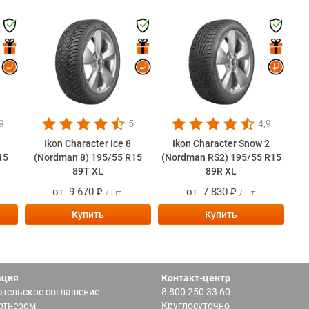
9
5
4,9
Ikon Character Ice 8
Ikon Character Snow 2
15
(Nordman 8) 195/55 R15
(Nordman RS2) 195/55 R15
89T XL
89R XL
от
9 670 ₽
от
7 830 ₽
/ шт.
/ шт.
Купить
Купить
ация
Контакт-центр
тельское соглашение
8 800 250 33 60
ртнером
Круглосуточно