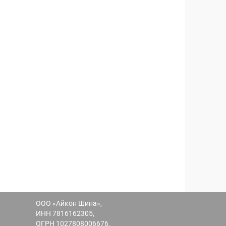
ООО «Айкон Шина»,
ИНН 7816162305,
ОГРН 1027808006676,