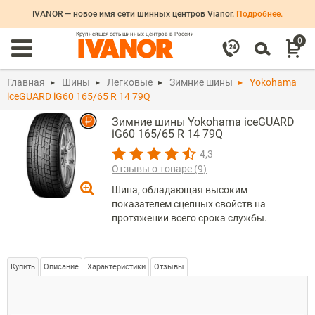
IVANOR — новое имя сети шинных центров Vianor.
Подробнее.
Крупнейшая сеть шинных центров в России
0
Главная
Шины
Легковые
Зимние шины
Yokohama
iceGUARD iG60 165/65 R 14 79Q
Зимние шины Yokohama iceGUARD
iG60 165/65 R 14 79Q
4,3
Отзывы о товаре (
9
)
Шина, обладающая высоким
показателем сцепных свойств на
протяжении всего срока службы.
Купить
Описание
Характеристики
Отзывы