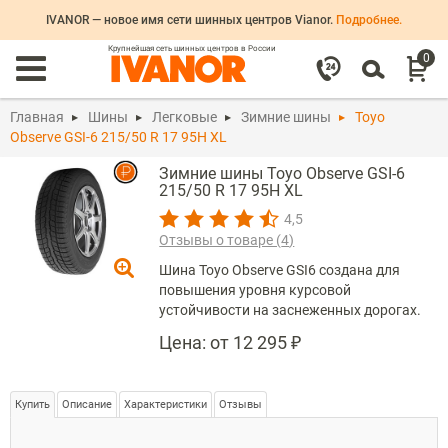
IVANOR — новое имя сети шинных центров Vianor.
Подробнее.
Крупнейшая сеть шинных центров в России
0
Главная
Шины
Легковые
Зимние шины
Toyo
Observe GSI-6 215/50 R 17 95H XL
Зимние шины Toyo Observe GSI-6
215/50 R 17 95H XL
4,5
Отзывы о товаре (
4
)
Шина Toyo Observe GSI6 создана для
повышения уровня курсовой
устойчивости на заснеженных дорогах.
Цена:
от 12 295 ₽
Купить
Описание
Характеристики
Отзывы