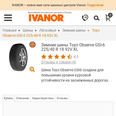
IVANOR — новое имя сети шинных центров Vianor.
Подробнее.
Крупнейшая сеть шинных центров в России
0
Главная
Шины
Легковые
Зимние шины
Toyo
Observe GSI-6 225/40 R 18 92V XL
Зимние шины Toyo Observe GSI-6
225/40 R 18 92V XL
4,5
Отзывы о товаре (
4
)
Шина Toyo Observe GSI6 создана для
повышения уровня курсовой
устойчивости на заснеженных дорогах.
Купить
Описание
Характеристики
Отзывы