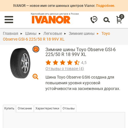
IVANOR — новое имя сети шинных центров Vianor.
Подробнее.
Крупнейшая сеть шинных центров в России
0
Главная
Шины
Легковые
Зимние шины
Toyo
Observe GSI-6 225/50 R 18 99V XL
Зимние шины Toyo Observe GSI-6
225/50 R 18 99V XL
4,5
Отзывы о товаре (
4
)
Шина Toyo Observe GSI6 создана для
повышения уровня курсовой
устойчивости на заснеженных дорогах.
Купить
Описание
Характеристики
Отзывы